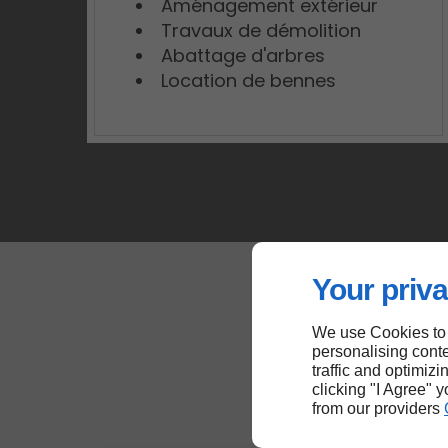
Aménagement extérieur
Travaux de démolition
Abattage d'arbres
Location de bennes
Your priva
We use Cookies to
personalising conte
traffic and optimizi
clicking "I Agree" 
from our providers