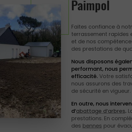
Paimpol
Faites confiance à not
terrassement rapides e
et de nos compétences
des prestations de qual
Nous disposons égalem
performant, nous perme
efficacité.
Votre satisfa
nous assurons des tra
de sécurité en vigueur.
En outre, nous interven
d’
abattage d’arbres
.
L
prestations. En complé
des
bennes
pour évacu