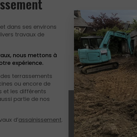
rassement
l et dans ses environs
divers travaux de
avaux, nous mettons à
notre expérience.
e des terrassements
cines ou encore de
et les différents
ussi partie de nos
vaux d’
assainissement
.