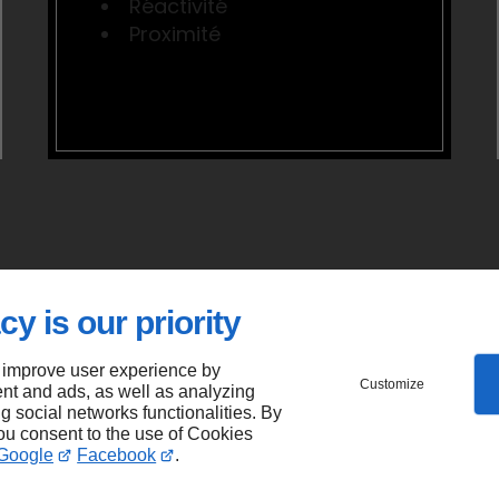
Réactivité
Proximité
cy is our priority
Choisir MAI
 improve user experience by
Customize
nt and ads, as well as analyzing
ng social networks functionalities. By
travaux de t
you consent to the use of Cookies
Google
Facebook
.